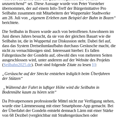
unzureichend“
sei. Diese Aussage wurde von Peter Vorsteher
übernommen, der auf einem Info-Treff der Bürgerinitiative Pro
Seilbahn zusammen mit Mitarbeitern der Wuppertaler Stadtwerke
am 28. Juli von
„eigenem Erleben zum Beispiel der Bahn in Bozen“
berichtete.
Die Seilbahn in Bozen wurde auch von betroffenen Anwohnern im
Juni dieses Jahres besucht, da sie von der gleichen Bauart wie die
Seilbahn ist, die in Wuppertal zur Diskussion steht. Dabei fiel auf,
dass das System Dreiseilumlaufbahn durchaus Geräusche macht, die
nicht zu vernachlässigen sind. Interessant hierbei: Es fallen
Fahrgeräusche der Gondeln auf, obwohl dies von mehreren Seiten
ausgeschlossen wird, unter anderem auf der Website des Projekts
(
Seilbahn2025.de
). Dort sind folgende Zitate zu lesen
[i]
:
„Geräusche auf der Strecke entstehen lediglich beim Überfahren
der Stützen“
„Während der Fahrt in luftiger Höhe wird die Seilbahn in
Bodennähe kaum zu hören sein“
Da Privatpersonen professionelle Mittel nicht zur Verfügung stehen,
wurde eine Lärmmessung mit einer Smartphone-App gemacht. Bei
der Überfahrt der Gondeln entsteht demnach Lärm mit einer Stärke
von 68 Dezibel (vergleichbar mit Straßengeräuschen oder