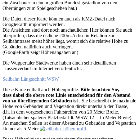
ein Zuschauer in einem großen Bundesligastadion von den
Oberrängen zum Spielgeschehen hat.)
Die Daten dieser Karte können auch als KMZ-Datei nach
GoogleEarth importiert werden.
Die Ansichten sind dort noch anschaulicher. Hier können Sie auch
überprüfen, dass die östliche 200m-Achse in Relation zur
Seilbahntrasse meist höher liegt, womit sich die relative Höhe zu
Gebäuden natürlich auch verringert.
(GoogleEarth zeigt Höhenangaben an)
Die Wuppertaler Stadtwerke haben einen sehr detaillierten
Trassenverlauf im Internet veröffentlicht:
Seilbahn Längsschnitt WSW
Diese Karte enthält auch Höhenprofile.
Bitte beachten Sie,
dass dabei die obere rote Linie entscheidend für den Abstand
von zu überfliegenden Gebäuden ist
. Sie beschreibt die maximale
Höhe von Gebäuden und Vegetation direkt unterhalb der Trasse,
d.h. in dem vorgesehenen Fahrstreifen von 20 Meter Breite.
(Tatsächlicher späterer Platzbedarf lt. WSW 12 – 15 Meter Breite).
An manchen Stellen ist dieser Abstand zu Gebäuden und Vegetation
kleiner als 5 Meter.