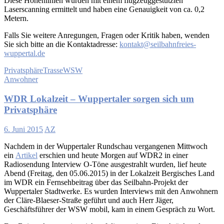
Diese Höhenlinien wurden mit einem flugzeuggestützten
Laserscanning ermittelt und haben eine Genauigkeit von ca. 0,2
Metern.
Falls Sie weitere Anregungen, Fragen oder Kritik haben, wenden
Sie sich bitte an die Kontaktadresse:
kontakt@seilbahnfreies-
wuppertal.de
Privatsphäre
Trasse
WSW
Anwohner
WDR Lokalzeit – Wuppertaler sorgen sich um
Privatsphäre
6. Juni 2015
AZ
Nachdem in der Wuppertaler Rundschau vergangenen Mittwoch
ein
Artikel
erschien und heute Morgen auf WDR2 in einer
Radiosendung Interview O-Töne ausgestrahlt wurden, lief heute
Abend (Freitag, den 05.06.2015) in der Lokalzeit Bergisches Land
im WDR ein Fernsehbeitrag über das Seilbahn-Projekt der
Wuppertaler Stadtwerke. Es wurden Interviews mit den Anwohnern
der Cläre-Blaeser-Straße geführt und auch Herr Jäger,
Geschäftsführer der WSW mobil, kam in einem Gespräch zu Wort.