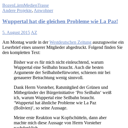
Bozen
Lärm
Medien
Trasse
Andere Projekte
,
Anwohner
Wuppertal hat die gleichen Probleme wie La Paz!
5. August 2015
AZ
Am Montag wurde in der
Westdeutschen Zeitung
auszugsweise ein
Leserbrief eines unserer Mitglieder abgedruckt. Folgend finden Sie
den kompletten Text:
Bisher war es für mich nicht einleuchtend, warum
Wuppertal eine Seilbahn braucht. Auch die besten
Argumente der Seilbahnbefürworter, schienen mir bei
genauerer Betrachtung wenig sinnvoll.
Dank Herrn Vorsteher, Ratsmitglied der Grünen und
Mitbegründer der Bürgerinitiative ‘Pro Seilbahn‘ weiß
ich, warum Wuppertal eine Seilbahn braucht.
‘Wuppertal hat ähnliche Probleme wie La Paz
(Bolivien)‘, so seine Aussage.
Meine erste Reaktion war Kopfschütteln, dann aber
machte mich diese Aussage von Herrn Vorsteher
nachdenklich.