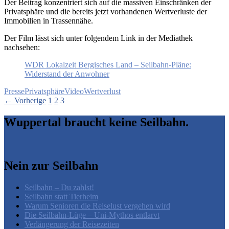
Der Beitrag konzentriert sich auf die massiven Einschränken der
Privatsphäre und die bereits jetzt vorhandenen Wertverluste der
Immobilien in Trassennähe.
Der Film lässt sich unter folgendem Link in der Mediathek
nachsehen:
WDR Lokalzeit Bergisches Land – Seilbahn-Pläne:
Widerstand der Anwohner
Presse
Privatsphäre
Video
Wertverlust
Beitragsnavigation
← Vorherige
1
2
3
Wuppertal braucht keine Seilbahn.
Nein zur Seilbahn
Seilbahn – Du zahlst!
Seilbahn statt Tierheim
Warum Senioren die Reiselust vergehen wird
Die Seilbahn-Lüge – Uni-Mythos entlarvt
Verlängerung der Reisezeiten