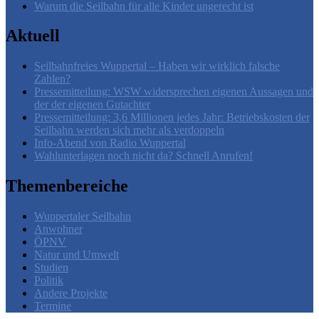
Warum die Seilbahn für alle Kinder ungerecht ist
Aktuell
Seilbahnfreies Wuppertal – Haben wir wirklich falsche
Zahlen?
Pressemitteilung: WSW widersprechen eigenen Aussagen und
der der eigenen Gutachter
Pressemitteilung: 3,6 Millionen jedes Jahr: Betriebskosten der
Seilbahn werden sich mehr als verdoppeln
Info-Abend von Radio Wuppertal
Wahlunterlagen noch nicht da? Schnell Anrufen!
Themenbereiche
Wuppertaler Seilbahn
Anwohner
ÖPNV
Natur und Umwelt
Studien
Politik
Andere Projekte
Termine