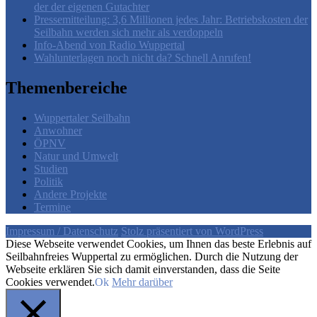
der der eigenen Gutachter
Pressemitteilung: 3,6 Millionen jedes Jahr: Betriebskosten der
Seilbahn werden sich mehr als verdoppeln
Info-Abend von Radio Wuppertal
Wahlunterlagen noch nicht da? Schnell Anrufen!
Themenbereiche
Wuppertaler Seilbahn
Anwohner
ÖPNV
Natur und Umwelt
Studien
Politik
Andere Projekte
Termine
Impressum / Datenschutz
Stolz präsentiert von WordPress
Diese Webseite verwendet Cookies, um Ihnen das beste Erlebnis auf
Seilbahnfreies Wuppertal zu ermöglichen. Durch die Nutzung der
Webseite erklären Sie sich damit einverstanden, dass die Seite
Cookies verwendet.
Ok
Mehr darüber