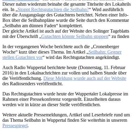
Dieser nahm wiederum beinahe die gesamte Titelseite des Lokalteils
ein. In „
Stoppt Rechtsgutachten die Seilbahn?
“ Wird ausführlich
über die Ausgangslage des Gutachtens berichtet. Neben einer Info-
Box über die Seilbahnpläne wurde die Seite durch den Kommentar
„Seilbahn am dünnen Faden“ komplettiert.
Der gleiche Artikel ist auch auf der Website des Solinger Tageblatts
mit der Überschrift „
Gutachten könnte Seilbahn stoppen
“ zu finden
In der vergangenen Woche berichtete auch die „Cronenberger
Woche“ kurz über dieses Thema. Im Artikel „
Seilbahn: Gegner
stellen Gutachten vor
“ wird das Rechtsgutachten angekündigt.
Auch Radio Wuppertal berichtete heute (Donnerstag, 11. Februar
2016) in den Lokalnachrichten zur vollen und halben Stunde über
die Veröffentlichung.
Diese Meldung wurde auch auf der Website
des Radiosenders veröffentlicht.
Das Rechtsgutachten wurde heute der Wuppertaler Lokalpresse im
Rahmen einer Pressekonferenz vorgestellt. Einzelheiten daraus
werden wir in kürze an dieser Stelle veröffentlichen.
Weitere aktuelle Pressemeldungen, Artikel und Leserbriefe rund um
das Thema Seilbahn in Wuppertal finden Sie weiterhin in unserem
Pressespiegel
.