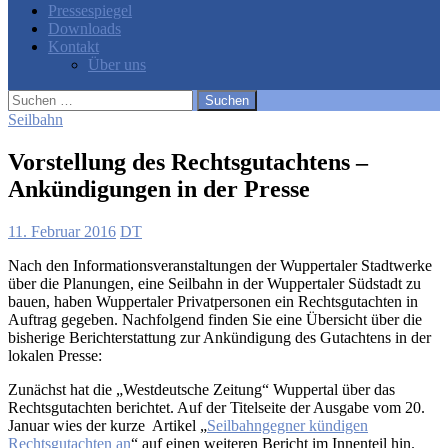
Pressespiegel
Downloads
Kontakt
Über uns
Suchen
nach:
Seilbahn
Vorstellung des Rechtsgutachtens –
Ankündigungen in der Presse
11. Februar 2016
DT
Nach den Informationsveranstaltungen der Wuppertaler Stadtwerke
über die Planungen, eine Seilbahn in der Wuppertaler Südstadt zu
bauen, haben Wuppertaler Privatpersonen ein Rechtsgutachten in
Auftrag gegeben. Nachfolgend finden Sie eine Übersicht über die
bisherige Berichterstattung zur Ankündigung des Gutachtens in der
lokalen Presse:
Zunächst hat die „Westdeutsche Zeitung“ Wuppertal über das
Rechtsgutachten berichtet. Auf der Titelseite der Ausgabe vom 20.
Januar wies der kurze Artikel „
Seilbahngegner kündigen
Rechtsgutachten an
“ auf einen weiteren Bericht im Innenteil hin.