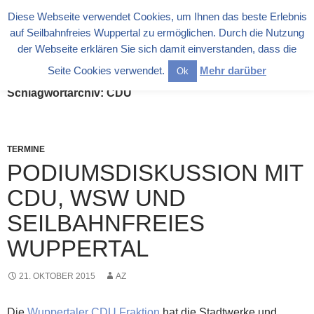
Zum
Diese Webseite verwendet Cookies, um Ihnen das beste Erlebnis
Inhalt
Suchen
auf Seilbahnfreies Wuppertal zu ermöglichen. Durch die Nutzung
Seilbahnfreies Wuppertal e.V. (in Liquidation)
springen
der Webseite erklären Sie sich damit einverstanden, dass die
PRIMÄR
MENÜ
Seite Cookies verwendet.
Mehr darüber
Ok
Schlagwortarchiv: CDU
TERMINE
PODIUMSDISKUSSION MIT
CDU, WSW UND
SEILBAHNFREIES
WUPPERTAL
21. OKTOBER 2015
AZ
Die
Wuppertaler CDU Fraktion
hat die Stadtwerke und