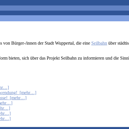
ss von Bürger-/innen der Stadt Wuppertal, die eine
Seilbahn
über städti
orm bieten, sich über das Projekt Seilbahn zu informieren und die Sinnh
ehr…]
chwendung! [mehr…]
rasse! [mehr…]
[mehr…]
mehr…]
mehr…]
ehr…]