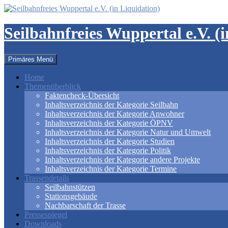
Zum
Inhalt
springen
Seilbahnfreies Wuppertal e.V. (
Suchen
Primäres Menü
Home
Themenüberblick
Faktencheck-Übersicht
Inhaltsverzeichnis der Kategorie Seilbahn
Inhaltsverzeichnis der Kategorie Anwohner
Inhaltsverzeichnis der Kategorie ÖPNV
Inhaltsverzeichnis der Kategorie Natur und Umwelt
Inhaltsverzeichnis der Kategorie Studien
Inhaltsverzeichnis der Kategorie Politik
Inhaltsverzeichnis der Kategorie andere Projekte
Inhaltsverzeichnis der Kategorie Termine
Trassendetails
Seilbahnstützen
Stationsgebäude
Nachbarschaft der Trasse
Pressespiegel
Downloads