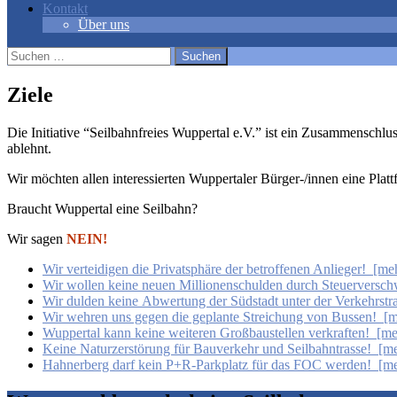
Kontakt
Über uns
Suchen
nach:
Ziele
Die Initiative “Seilbahnfreies Wuppertal e.V.” ist ein Zusammenschlu
ablehnt.
Wir möchten allen interessierten Wuppertaler Bürger-/innen eine Plattf
Braucht Wuppertal eine Seilbahn?
Wir sagen
NEIN!
Wir verteidigen die Privatsphäre der betroffenen Anlieger! [m
Wir wollen keine neuen Millionenschulden durch Steuervers
Wir dulden keine Abwertung der Südstadt unter der Verkehrst
Wir wehren uns gegen die geplante Streichung von Bussen! 
Wuppertal kann keine weiteren Großbaustellen verkraften! [
Keine Naturzerstörung für Bauverkehr und Seilbahntrasse! [
Hahnerberg darf kein P+R-Parkplatz für das FOC
werden! [m