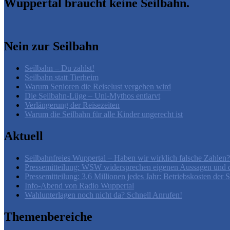
Wuppertal braucht keine Seilbahn.
Nein zur Seilbahn
Seilbahn – Du zahlst!
Seilbahn statt Tierheim
Warum Senioren die Reiselust vergehen wird
Die Seilbahn-Lüge – Uni-Mythos entlarvt
Verlängerung der Reisezeiten
Warum die Seilbahn für alle Kinder ungerecht ist
Aktuell
Seilbahnfreies Wuppertal – Haben wir wirklich falsche Zahlen?
Pressemitteilung: WSW widersprechen eigenen Aussagen und d
Pressemitteilung: 3,6 Millionen jedes Jahr: Betriebskosten der
Info-Abend von Radio Wuppertal
Wahlunterlagen noch nicht da? Schnell Anrufen!
Themenbereiche