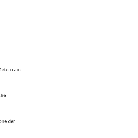
Metern am
che
one der