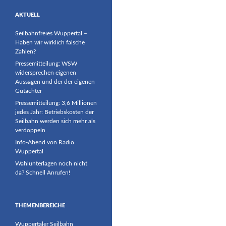
AKTUELL
Seilbahnfreies Wuppertal –
Haben wir wirklich falsche
Zahlen?
Pressemitteilung: WSW
widersprechen eigenen
Aussagen und der der eigenen
Gutachter
Pressemitteilung: 3,6 Millionen
jedes Jahr: Betriebskosten der
Seilbahn werden sich mehr als
verdoppeln
Info-Abend von Radio
Wuppertal
Wahlunterlagen noch nicht
da? Schnell Anrufen!
THEMENBEREICHE
Wuppertaler Seilbahn