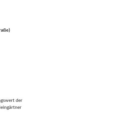
raße)
ngswert der
leingärtner