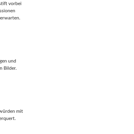
ift vorbei
ssionen
 erwarten.
ngen und
n Bilder.
 würden mit
erquert.