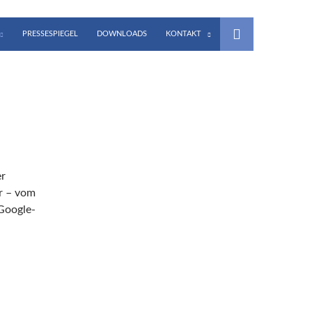
PRESSESPIEGEL
DOWNLOADS
KONTAKT
er
r – vom
Google-