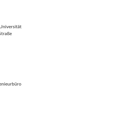
niversität
Straße
genieurbüro